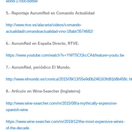
world-17000-bottle/
5.- Reportaje AurumRed en Comando Actualidad
http://www.rtve.es/alacarta/videos/comando-
actualidad/comandoactualidad-vino-18abr/3574682/
6.- AurumRed en España Directo, RTVE.
https://www.youtube.com/watch?v=YWT5Cf1kcCA&feature=youtu.be
7.- AurumRed, periódico El Mundo.
http://www.elmundo.es/cronica/2015/09/13/55e9d0b246163fd91b8b458c.h
8
.- Artículo en Wine-Searcher (Inglaterra)
http://www.wine-searcher.com/m/2015/08/a-mythically-expensive-
spanish-wine
https://www.wine-searcher.com/m/2019/12/the-most-expensive-wines-
of-the-decade