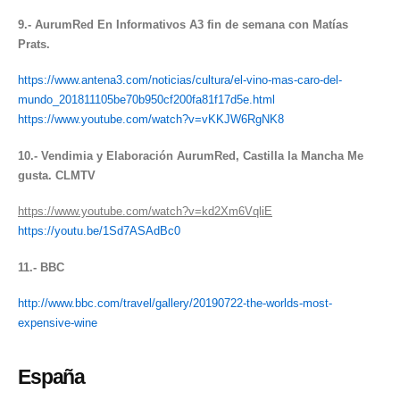
9.- AurumRed En Informativos A3 fin de semana con Matías
Prats.
https://www.antena3.com/noticias/cultura/el-vino-mas-caro-del-
mundo_201811105be70b950cf200fa81f17d5e.html
https://www.youtube.com/watch?v=vKKJW6RgNK8
10.- Vendimia y Elaboración AurumRed, Castilla la Mancha Me
gusta. CLMTV
https://www.youtube.com/watch?v=kd2Xm6VqliE
https://youtu.be/1Sd7ASAdBc0
11.- BBC
http://www.bbc.com/travel/gallery/20190722-the-worlds-most-
expensive-wine
España