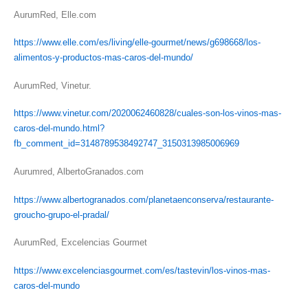
AurumRed, Elle.com
https://www.elle.com/es/living/elle-gourmet/news/g698668/los-
alimentos-y-productos-mas-caros-del-mundo/
AurumRed, Vinetur.
https://www.vinetur.com/2020062460828/cuales-son-los-vinos-mas-
caros-del-mundo.html?
fb_comment_id=3148789538492747_3150313985006969
Aurumred, AlbertoGranados.com
https://www.albertogranados.com/planetaenconserva/restaurante-
groucho-grupo-el-pradal/
AurumRed, Excelencias Gourmet
https://www.excelenciasgourmet.com/es/tastevin/los-vinos-mas-
caros-del-mundo