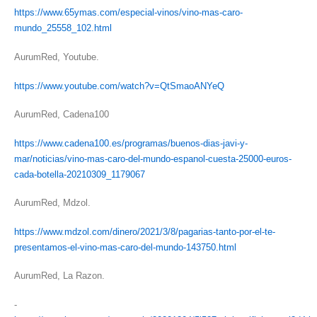
https://www.65ymas.com/especial-vinos/vino-mas-caro-
mundo_25558_102.html
AurumRed, Youtube.
https://www.youtube.com/watch?v=QtSmaoANYeQ
AurumRed, Cadena100
https://www.cadena100.es/programas/buenos-dias-javi-y-
mar/noticias/vino-mas-caro-del-mundo-espanol-cuesta-25000-euros-
cada-botella-20210309_1179067
AurumRed, Mdzol.
https://www.mdzol.com/dinero/2021/3/8/pagarias-tanto-por-el-te-
presentamos-el-vino-mas-caro-del-mundo-143750.html
AurumRed, La Razon.
-