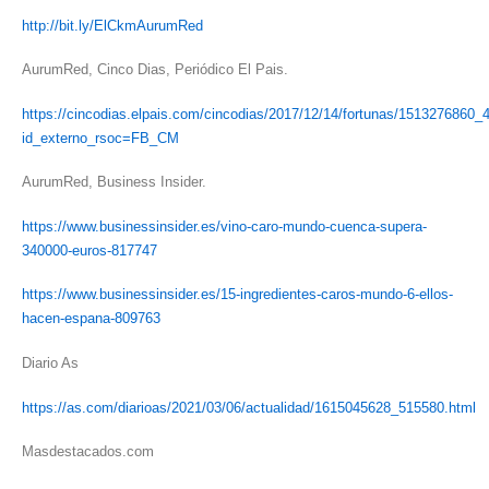
http://bit.ly/ElCkmAurumRed
AurumRed, Cinco Dias, Periódico El Pais.
https://cincodias.elpais.com/cincodias/2017/12/14/fortunas/1513276860_
id_externo_rsoc=FB_CM
AurumRed, Business Insider.
https://www.businessinsider.es/vino-caro-mundo-cuenca-supera-
340000-euros-817747
https://www.businessinsider.es/15-ingredientes-caros-mundo-6-ellos-
hacen-espana-809763
Diario As
https://as.com/diarioas/2021/03/06/actualidad/1615045628_515580.html
Masdestacados.com