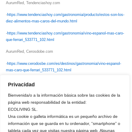
AurumRed, Tendenciashoy.com
-
https://www.tendenciashoy.com/gastronomia/producto/estos-son-los-
diez-alimentos-mas-caros-del-mundo.html
-
https://www.tendenciashoy.com/gastronomia/vino-espanol-mas-caro-
que-ferrari_533771_102.html
AurumRed, Cerosdobe.com
-
https://www.cerodosbe.com/es/destinos/gastronomia/vino-espanol-
mas-caro-que-ferrari_533771_102.html
AurumRed, RadioCable.com
Privacidad
-
http://www.radiocable.com/vino-mas-caro-mundo-esp25000.html
Bienvenida/o a la información básica sobre las cookies de la
página web responsabilidad de la entidad:
AurumRed, DiarioSur.es
ECOLIVING SL.
Una cookie o galleta informática es un pequeño archivo de
-
http://www.diariosur.es/sociedad/copas-20171226184302-nt.html
información que se guarda en tu ordenador, “smartphone” o
AurumRed, Bebidas Exquisitas
tableta cada vez que visitas nuestra página web. Algunas