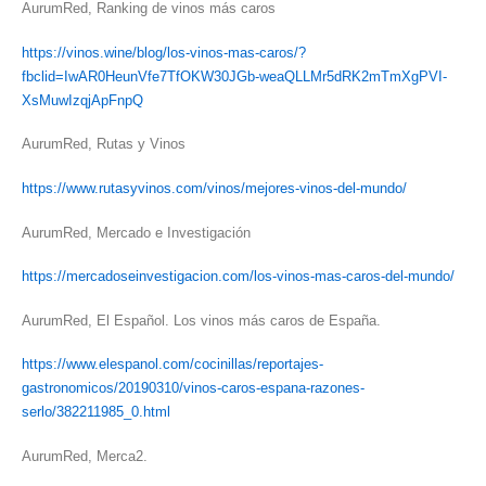
AurumRed, Ranking de vinos más caros
https://vinos.wine/blog/los-vinos-mas-caros/?
fbclid=IwAR0HeunVfe7TfOKW30JGb-weaQLLMr5dRK2mTmXgPVI-
XsMuwIzqjApFnpQ
AurumRed, Rutas y Vinos
https://www.rutasyvinos.com/vinos/mejores-vinos-del-mundo/
AurumRed, Mercado e Investigación
https://mercadoseinvestigacion.com/los-vinos-mas-caros-del-mundo/
AurumRed, El Español. Los vinos más caros de España.
https://www.elespanol.com/cocinillas/reportajes-
gastronomicos/20190310/vinos-caros-espana-razones-
serlo/382211985_0.html
AurumRed, Merca2.