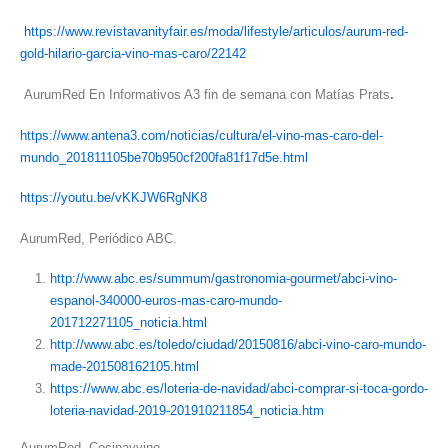
https://www.revistavanityfair.es/moda/lifestyle/articulos/aurum-red-
gold-hilario-garcia-vino-mas-caro/22142
AurumRed En Informativos A3 fin de semana con Matías Prats
.
https://www.antena3.com/noticias/cultura/el-vino-mas-caro-del-
mundo_201811105be70b950cf200fa81f17d5e.html
https://youtu.be/vKKJW6RgNK8
AurumRed, Periódico ABC.
http://www.abc.es/summum/gastronomia-gourmet/abci-vino-
espanol-340000-euros-mas-caro-mundo-
201712271105_noticia.html
http://www.abc.es/toledo/ciudad/20150816/abci-vino-caro-mundo-
made-201508162105.html
https://www.abc.es/loteria-de-navidad/abci-comprar-si-toca-gordo-
loteria-navidad-2019-201910211854_noticia.htm
AurumRed, Cocinayvino.