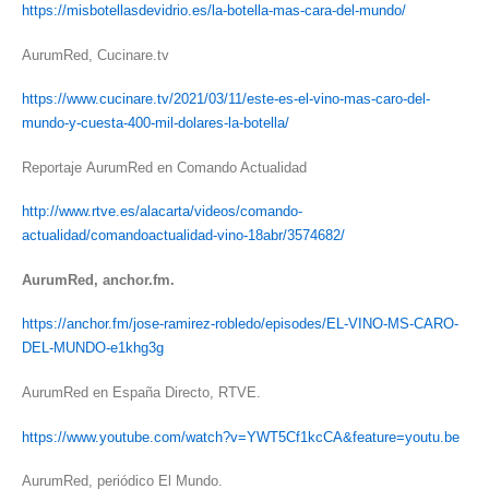
https://misbotellasdevidrio.es/la-botella-mas-cara-del-mundo/
AurumRed, Cucinare.tv
https://www.cucinare.tv/2021/03/11/este-es-el-vino-mas-caro-del-
mundo-y-cuesta-400-mil-dolares-la-botella/
Reportaje AurumRed en Comando Actualidad
http://www.rtve.es/alacarta/videos/comando-
actualidad/comandoactualidad-vino-18abr/3574682/
AurumRed, anchor.fm.
https://anchor.fm/jose-ramirez-robledo/episodes/EL-VINO-MS-CARO-
DEL-MUNDO-e1khg3g
AurumRed en España Directo, RTVE.
https://www.youtube.com/watch?v=YWT5Cf1kcCA&feature=youtu.be
AurumRed, periódico El Mundo.