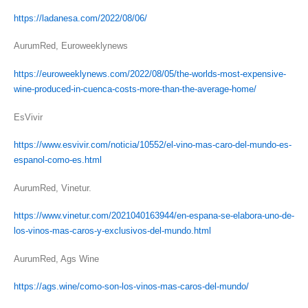
https://ladanesa.com/2022/08/06/
AurumRed, Euroweeklynews
https://euroweeklynews.com/2022/08/05/the-worlds-most-expensive-
wine-produced-in-cuenca-costs-more-than-the-average-home/
EsVivir
https://www.esvivir.com/noticia/10552/el-vino-mas-caro-del-mundo-es-
espanol-como-es.html
AurumRed, Vinetur.
https://www.vinetur.com/2021040163944/en-espana-se-elabora-uno-de-
los-vinos-mas-caros-y-exclusivos-del-mundo.html
AurumRed, Ags Wine
https://ags.wine/como-son-los-vinos-mas-caros-del-mundo/