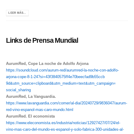
LEER MÁS...
Links de Prensa Mundial
AurumRed, Cope La noche de Adolfo Arjona
https://soundcloud.com/aurum-
red/aurumred-la-noche-con-
adolfo-
arjona-cope-8-1-24?si=
43f3840575ff4e70beecfad9b55ccb
9d&utm_source=clipboard&utm_
medium=text&utm_campaign=
social_sharing
AurumRed, La Vanguardia.
https://www.lavanguardia.com/
comer/al-dia/20240729/9836047/
aurum-
red-vino-espanol-mas-
caro-mundo.html
AurumRed. El economista
https://www.eleconomista.es/
industria/noticias/12927427/
07/24/el-
vino-mas-caro-del-
mundo-es-espanol-y-solo-
fabrica-300-unidades-al-