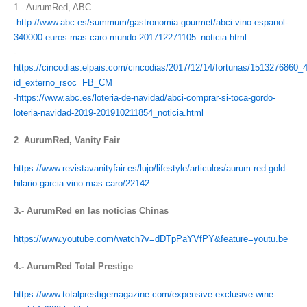
1.- AurumRed, ABC.
-
http://www.abc.es/summum/gastronomia-gourmet/abci-vino-espanol-
340000-euros-mas-caro-mundo-201712271105_noticia.html
-
https://cincodias.elpais.com/cincodias/2017/12/14/fortunas/1513276860_
id_externo_rsoc=FB_CM
-
https://www.abc.es/loteria-de-navidad/abci-comprar-si-toca-gordo-
loteria-navidad-2019-201910211854_noticia.html
2
.
AurumRed, Vanity Fair
https://www.revistavanityfair.es/lujo/lifestyle/articulos/aurum-red-gold-
hilario-garcia-vino-mas-caro/22142
3.- AurumRed en las noticias Chinas
https://www.youtube.com/watch?v=dDTpPaYVfPY&feature=youtu.be
4.- AurumRed Total Prestige
https://www.totalprestigemagazine.com/expensive-exclusive-wine-