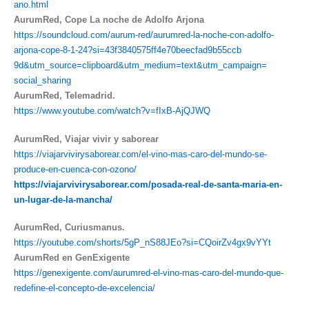
ano.
html
AurumRed, Cope La noche de Adolfo Arjona
https://soundcloud.com/aurum-
red/aurumred-la-noche-con-
adolfo-
arjona-cope-8-1-24?si=
43f3840575ff4e70beecfad9b55ccb
9d&utm_source=clipboard&utm_
medium=text&utm_campaign=
social_sharing
AurumRed, Telemadrid.
https://www.youtube.com/watch?
v=fIxB-AjQJWQ
AurumRed, Viajar vivir y saborear
https://viajarvivirysaborear.
com/el-vino-mas-caro-del-
mundo-se-
produce-en-cuenca-
con-ozono/
https://viajarvivirysaborear.
com/posada-real-de-santa-
maria-en-
un-lugar-de-la-
mancha/
AurumRed, Curiusmanus.
https://youtube.com/shorts/
5gP_nS88JEo?si=CQoirZv4gx9vYYt
AurumRed en GenExigente
https://genexigente.com/aurumred-el-vino-mas-caro-del-mundo-que-
redefine-el-concepto-de-excelencia/