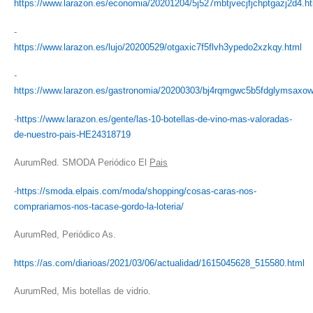
https://www.larazon.es/economia/20201204/5j527mbtjvecjfjchptgazj2d4.h
-
https://www.larazon.es/lujo/20200529/otgaxic7f5flvh3ypedo2xzkqy.html
-
https://www.larazon.es/gastronomia/20200303/bj4rqmgwc5b5fdglymsaxow
-
https://www.larazon.es/gente/las-10-botellas-de-vino-mas-valoradas-
de-nuestro-pais-HE24318719
AurumRed. SMODA Periódico El
Pais
-
https://smoda.elpais.com/moda/shopping/cosas-caras-nos-
comprariamos-nos-tacase-gordo-la-loteria/
AurumRed, Periódico As.
https://as.com/diarioas/2021/03/06/actualidad/1615045628_515580.html
AurumRed, Mis botellas de vidrio.