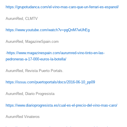
https://grupotudanca.com/el-vino-mas-caro-que-un-ferrari-es-espanol/
AurumRed, CLMTV
https://www.youtube.com/watch?v=pgQnM7wUhEg
AurumRed, MagazineSpain.com
-
https://www.magazinespain.com/aurumred-vino-tinto-en-las-
pedroneras-a-17-000-euros-la-botella/
AurumRed, Revista Puerto Portals.
https://issuu.com/puertoportals/docs/2016-06-10_pp09
AurumRed, Diario Progresista
https://www.diarioprogresista.es/cual-es-el-precio-del-vino-mas-caro/
AurumRed Vinateros