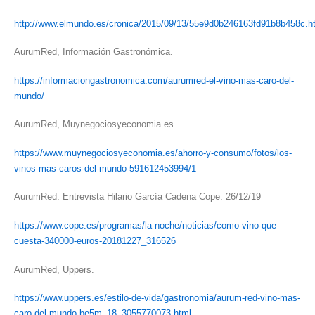
http://www.elmundo.es/cronica/2015/09/13/55e9d0b246163fd91b8b458c.h
AurumRed, Información Gastronómica.
https://informaciongastronomica.com/aurumred-el-vino-mas-caro-del-
mundo/
AurumRed, Muynegociosyeconomia.es
https://www.muynegociosyeconomia.es/ahorro-y-consumo/fotos/los-
vinos-mas-caros-del-mundo-591612453994/1
AurumRed. Entrevista Hilario García Cadena Cope. 26/12/19
https://www.cope.es/programas/la-noche/noticias/como-vino-que-
cuesta-340000-euros-20181227_316526
AurumRed, Uppers.
https://www.uppers.es/estilo-de-vida/gastronomia/aurum-red-vino-mas-
caro-del-mundo-be5m_18_3055770073.html