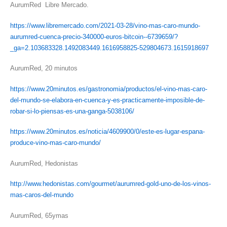
AurumRed Libre Mercado.
https://www.libremercado.com/2021-03-28/vino-mas-caro-mundo-
aurumred-cuenca-precio-340000-euros-bitcoin--6739659/?
_ga=2.103683328.1492083449.1616958825-529804673.1615918697
AurumRed, 20 minutos
https://www.20minutos.es/gastronomia/productos/el-vino-mas-caro-
del-mundo-se-elabora-en-cuenca-y-es-practicamente-imposible-de-
robar-si-lo-piensas-es-una-ganga-5038106/
https://www.20minutos.es/noticia/4609900/0/este-es-lugar-espana-
produce-vino-mas-caro-mundo/
AurumRed, Hedonistas
http://www.hedonistas.com/gourmet/aurumred-gold-uno-de-los-vinos-
mas-caros-del-mundo
AurumRed, 65ymas