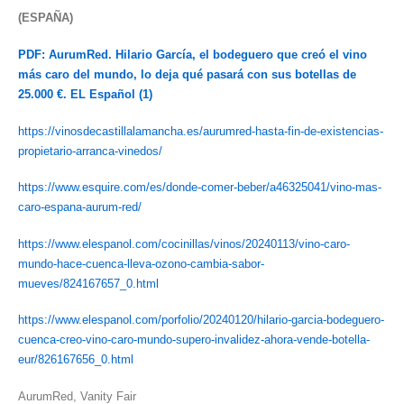
(ESPAÑA)
PDF: AurumRed. Hilario García, el bodeguero que creó el vino
más caro del mundo, lo deja qué pasará con sus botellas de
25.000 €. EL Español (1)
https://
vinosdecastillalamancha.es/
aurumred-hasta-fin-de-
existencias-
propietario-
arranca-vinedos/
https://www.esquire.com/es/donde-comer-beber/a46325041/vino-mas-
caro-espana-aurum-red/
https://www.elespanol.com/cocinillas/vinos/20240113/vino-caro-
mundo-hace-cuenca-lleva-ozono-cambia-sabor-
mueves/824167657_0.html
https://www.elespanol.com/porfolio/20240120/hilario-garcia-bodeguero-
cuenca-creo-vino-caro-mundo-supero-invalidez-ahora-vende-botella-
eur/826167656_0.html
AurumRed, Vanity Fair