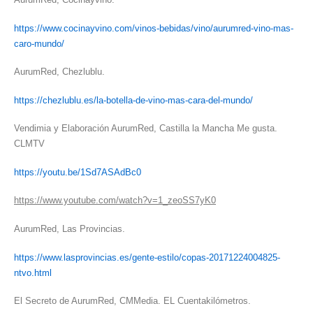
https://www.cocinayvino.com/vinos-bebidas/vino/aurumred-vino-mas-
caro-mundo/
AurumRed, Chezlublu.
https://chezlublu.es/la-botella-de-vino-mas-cara-del-mundo/
Vendimia y Elaboración AurumRed, Castilla la Mancha Me gusta.
CLMTV
https://youtu.be/1Sd7ASAdBc0
https://www.youtube.com/watch?v=1_zeoSS7yK0
AurumRed, Las Provincias.
https://www.lasprovincias.es/gente-estilo/copas-20171224004825-
ntvo.html
El Secreto de AurumRed, CMMedia. EL Cuentakilómetros.