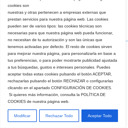
cookies son
https://bebidasexquisitas.com/conoce-al-vino-mas-caro-del-mundo/
nuestras y otras pertenecen a empresas externas que
prestan servicios para nuestra página web. Las cookies
AurumRed, La Esencia del Vino
pueden ser de varios tipos: las cookies técnicas son
-
necesarias para que nuestra página web pueda funcionar,
http://www.laesenciadelvino.com/noticias/detalles/el_vino_mas_caro_
no necesitan de tu autorización y son las únicas que
tenemos activadas por defecto. El resto de cookies sirven
AurumRed, Ideal.es
para mejorar nuestra página, para personalizarla en base a
tus preferencias, o para poder mostrarte publicidad ajustada
-
http://www.ideal.es/sociedad/vino-caro-mundo-20171226095403-
a tus búsquedas, gustos e intereses personales. Puedes
nt.html
aceptar todas estas cookies pulsando el botón ACEPTAR,
AurumRed, InforBae.com
rechazarlas pulsando el botón RECHAZAR o configurarlas
clicando en el apartado CONFIGURACIÓN DE COOKIES.
-
https://www.infobae.com/america/mundo/2017/12/27/este-es-el-vino-
Si quieres más información, consulta la POLÍTICA DE
mas-caro-del-mundo/
COOKIES de nuestra página web.
AurumRed, Hoy.es
Modificar
Rechazar Todo
Aceptar Todo
-
http://www.hoy.es/sociedad/copas-20171224000206-ntvo.html