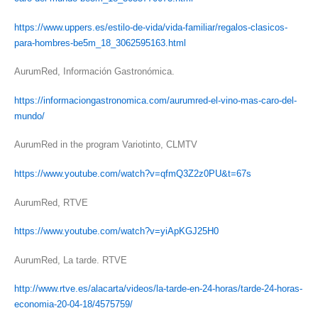
https://www.uppers.es/estilo-de-vida/vida-familiar/regalos-clasicos-
para-hombres-be5m_18_3062595163.html
AurumRed, Información Gastronómica.
https://informaciongastronomica.com/aurumred-el-vino-mas-caro-del-
mundo/
AurumRed in the program Variotinto, CLMTV
https://www.youtube.com/watch?v=qfmQ3Z2z0PU&t=67s
AurumRed, RTVE
https://www.youtube.com/watch?v=yiApKGJ25H0
AurumRed, La tarde. RTVE
http://www.rtve.es/alacarta/videos/la-tarde-en-24-horas/tarde-24-horas-
economia-20-04-18/4575759/