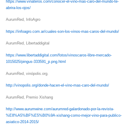
https://www.vinateros.com/conocer-el-vino-mas-caro-del-mundo-te-
abrira-los-ojos/
AurumRed, InfoAgro
https://infoagro.com.ar/cuales-son-los-vinos-mas-caros-del-mundo/
AurumRed, Libertaddigital
https://www.libertaddigital.com/fotos/vinoscaros-libre-mercado-
1015025/pingus-333591_p.png.html
AurumRed, vinópolis.org.
http://vinopolis.org/donde-hacen-el-vino-mas-caro-del-mundo/
AurumRed, Premio Xishang
http://www.aurumwine.com/aurumred-galardonado-por-la-revista-
%E8%A5%BF%E5%B0%9A-xishang-como-mejor-vino-para-publico-
asiatico-2014-2015/