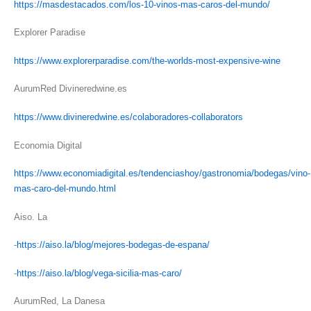
https://masdestacados.com/los-10-vinos-mas-caros-del-mundo/
Explorer Paradise
https://www.explorerparadise.com/the-worlds-most-expensive-wine
AurumRed Divineredwine.es
https://www.divineredwine.es/colaboradores-collaborators
Economia Digital
https://www.economiadigital.es/tendenciashoy/gastronomia/bodegas/vino-
mas-caro-del-mundo.html
Aiso. La
-
https://aiso.la/blog/mejores-bodegas-de-espana/
-
https://aiso.la/blog/vega-sicilia-mas-caro/
AurumRed, La Danesa