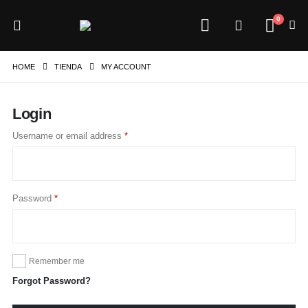
0
HOME
TIENDA
MY ACCOUNT
Login
Username or email address
*
Password
*
Remember me
Forgot Password?