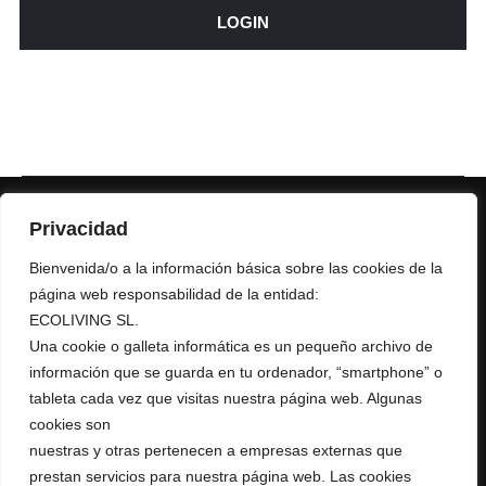
LOGIN
Privacidad
Bienvenida/o a la información básica sobre las cookies de la
página web responsabilidad de la entidad:
ECOLIVING SL.
+ 34 967 16 04 64
Una cookie o galleta informática es un pequeño archivo de
AURUMRED@AURUMRED.COM
AURUMREDWINE@GMAIL.COM
información que se guarda en tu ordenador, “smartphone” o
tableta cada vez que visitas nuestra página web. Algunas
Legal
cookies son
nuestras y otras pertenecen a empresas externas que
Condiciones de Venta
prestan servicios para nuestra página web. Las cookies
Política de Privacidad