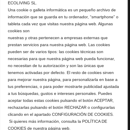
ECOLIVING SL.
+ 34 967 16 04 64
Una cookie o galleta informática es un pequeño archivo de
AURUMRED@AURUMRED.COM
AURUMREDWINE@GMAIL.COM
información que se guarda en tu ordenador, “smartphone” o
tableta cada vez que visitas nuestra página web. Algunas
Legal
cookies son
nuestras y otras pertenecen a empresas externas que
Condiciones de Venta
prestan servicios para nuestra página web. Las cookies
Política de Privacidad
pueden ser de varios tipos: las cookies técnicas son
Política de Cookies
Aviso Legal
necesarias para que nuestra página web pueda funcionar,
RGPD
no necesitan de tu autorización y son las únicas que
tenemos activadas por defecto. El resto de cookies sirven
Tienda
para mejorar nuestra página, para personalizarla en base a
tus preferencias, o para poder mostrarte publicidad ajustada
Mi Cuenta
a tus búsquedas, gustos e intereses personales. Puedes
Mis pedidos
aceptar todas estas cookies pulsando el botón ACEPTAR,
Tienda
rechazarlas pulsando el botón RECHAZAR o configurarlas
clicando en el apartado CONFIGURACIÓN DE COOKIES.
Si quieres más información, consulta la POLÍTICA DE
COOKIES de nuestra página web.