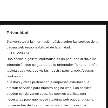
Privacidad
Bienvenida/o a la información básica sobre las cookies de la
página web responsabilidad de la entidad:
ECOLIVING SL.
+ 34 967 16 04 64
Una cookie o galleta informática es un pequeño archivo de
AURUMRED@AURUMRED.COM
AURUMREDWINE@GMAIL.COM
información que se guarda en tu ordenador, “smartphone” o
tableta cada vez que visitas nuestra página web. Algunas
Legal
cookies son
nuestras y otras pertenecen a empresas externas que
Condiciones de Venta
prestan servicios para nuestra página web. Las cookies
Política de Privacidad
pueden ser de varios tipos: las cookies técnicas son
Política de Cookies
Aviso Legal
necesarias para que nuestra página web pueda funcionar,
RGPD
no necesitan de tu autorización y son las únicas que