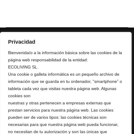
Privacidad
Bienvenida/o a la información básica sobre las cookies de la
página web responsabilidad de la entidad:
ECOLIVING SL.
+ 34 967 16 04 64
Una cookie o galleta informática es un pequeño archivo de
AURUMRED@AURUMRED.COM
AURUMREDWINE@GMAIL.COM
información que se guarda en tu ordenador, “smartphone” o
tableta cada vez que visitas nuestra página web. Algunas
Legal
cookies son
nuestras y otras pertenecen a empresas externas que
Condiciones de Venta
prestan servicios para nuestra página web. Las cookies
Política de Privacidad
pueden ser de varios tipos: las cookies técnicas son
Política de Cookies
Aviso Legal
necesarias para que nuestra página web pueda funcionar,
RGPD
no necesitan de tu autorización y son las únicas que