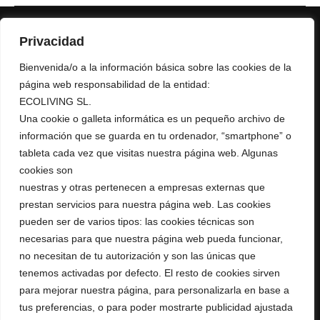
Privacidad
Bienvenida/o a la información básica sobre las cookies de la
página web responsabilidad de la entidad:
ECOLIVING SL.
+ 34 967 16 04 64
Una cookie o galleta informática es un pequeño archivo de
AURUMRED@AURUMRED.COM
AURUMREDWINE@GMAIL.COM
información que se guarda en tu ordenador, “smartphone” o
tableta cada vez que visitas nuestra página web. Algunas
Legal
cookies son
nuestras y otras pertenecen a empresas externas que
Condiciones de Venta
prestan servicios para nuestra página web. Las cookies
Política de Privacidad
pueden ser de varios tipos: las cookies técnicas son
Política de Cookies
Aviso Legal
necesarias para que nuestra página web pueda funcionar,
RGPD
no necesitan de tu autorización y son las únicas que
tenemos activadas por defecto. El resto de cookies sirven
Tienda
para mejorar nuestra página, para personalizarla en base a
tus preferencias, o para poder mostrarte publicidad ajustada
Mi Cuenta