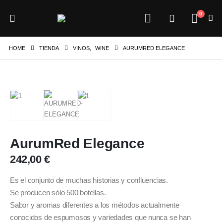
0
HOME
TIENDA
VINOS
,
WINE
AURUMRED ELEGANCE
AurumRed Elegance
242,00
€
Es el conjunto de muchas historias y confluencias.
Se producen sólo 500 botellas.
Sabor y aromas diferentes a los métodos actualmente
conocidos de espumosos y variedades que nunca se han