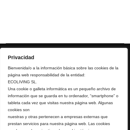
Privacidad
Bienvenida/o a la información básica sobre las cookies de la
página web responsabilidad de la entidad:
ECOLIVING SL.
+ 34 967 16 04 64
Una cookie o galleta informática es un pequeño archivo de
AURUMRED@AURUMRED.COM
AURUMREDWINE@GMAIL.COM
información que se guarda en tu ordenador, “smartphone” o
tableta cada vez que visitas nuestra página web. Algunas
Legal
cookies son
nuestras y otras pertenecen a empresas externas que
Condiciones de Venta
prestan servicios para nuestra página web. Las cookies
Política de Privacidad