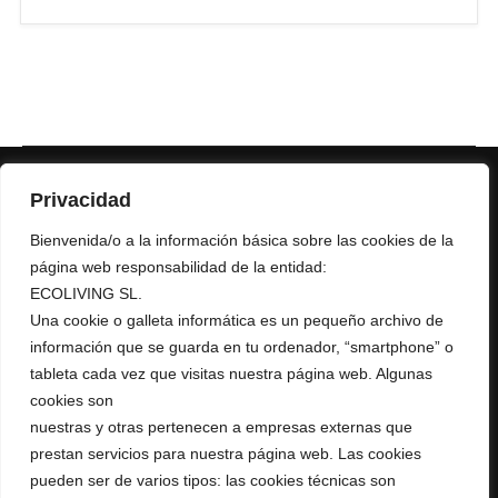
Privacidad
Bienvenida/o a la información básica sobre las cookies de la
página web responsabilidad de la entidad:
ECOLIVING SL.
+ 34 967 16 04 64
Una cookie o galleta informática es un pequeño archivo de
AURUMRED@AURUMRED.COM
AURUMREDWINE@GMAIL.COM
información que se guarda en tu ordenador, “smartphone” o
tableta cada vez que visitas nuestra página web. Algunas
Legal
cookies son
nuestras y otras pertenecen a empresas externas que
Condiciones de Venta
prestan servicios para nuestra página web. Las cookies
Política de Privacidad
pueden ser de varios tipos: las cookies técnicas son
Política de Cookies