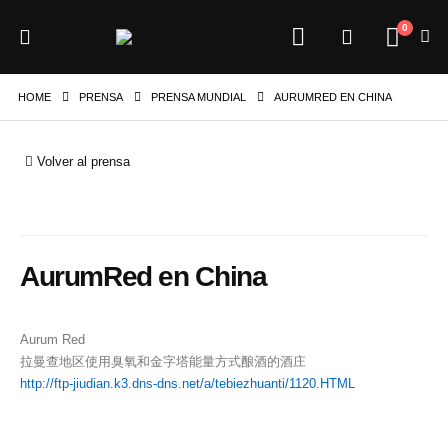
0
HOME
PRENSA
PRENSA MUNDIAL
AURUMRED EN CHINA
Volver al prensa
AurumRed en China
Aurum Red
拉曼查地区使用臭氧和金字塔能量方式酿酒的酒庄
http://ftp-jiudian.k3.dns-dns.
net/a/tebiezhuanti/1120.HTML