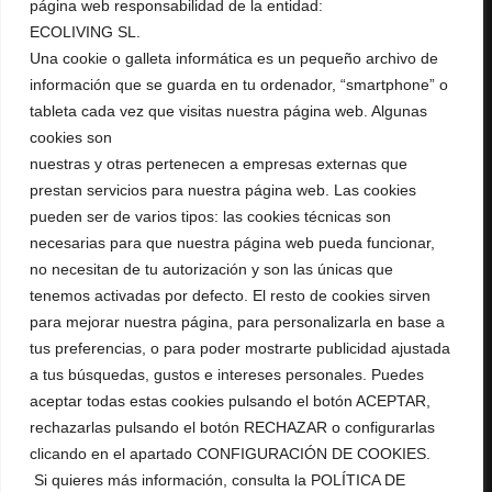
página web responsabilidad de la entidad:
ECOLIVING SL.
+ 34 967 16 04 64
Una cookie o galleta informática es un pequeño archivo de
AURUMRED@AURUMRED.COM
AURUMREDWINE@GMAIL.COM
información que se guarda en tu ordenador, “smartphone” o
tableta cada vez que visitas nuestra página web. Algunas
Legal
cookies son
nuestras y otras pertenecen a empresas externas que
Condiciones de Venta
prestan servicios para nuestra página web. Las cookies
Política de Privacidad
pueden ser de varios tipos: las cookies técnicas son
Política de Cookies
Aviso Legal
necesarias para que nuestra página web pueda funcionar,
RGPD
no necesitan de tu autorización y son las únicas que
tenemos activadas por defecto. El resto de cookies sirven
Tienda
para mejorar nuestra página, para personalizarla en base a
tus preferencias, o para poder mostrarte publicidad ajustada
Mi Cuenta
a tus búsquedas, gustos e intereses personales. Puedes
Mis pedidos
aceptar todas estas cookies pulsando el botón ACEPTAR,
Tienda
rechazarlas pulsando el botón RECHAZAR o configurarlas
clicando en el apartado CONFIGURACIÓN DE COOKIES.
Si quieres más información, consulta la POLÍTICA DE