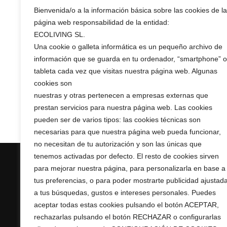
The palate is
Bienvenida/o a la información básica sobre las cookies de la
completely. 
página web responsabilidad de la entidad:
ECOLIVING SL.
Una cookie o galleta informática es un pequeño archivo de
información que se guarda en tu ordenador, “smartphone” o
tableta cada vez que visitas nuestra página web. Algunas
cookies son
nuestras y otras pertenecen a empresas externas que
prestan servicios para nuestra página web. Las cookies
pueden ser de varios tipos: las cookies técnicas son
necesarias para que nuestra página web pueda funcionar,
no necesitan de tu autorización y son las únicas que
tenemos activadas por defecto. El resto de cookies sirven
para mejorar nuestra página, para personalizarla en base a
tus preferencias, o para poder mostrarte publicidad ajustad
Legal
a tus búsquedas, gustos e intereses personales. Puedes
aceptar todas estas cookies pulsando el botón ACEPTAR,
Shop Con
+ 34 967 16 04 64
rechazarlas pulsando el botón RECHAZAR o configurarlas
Privacy
AURUMRED@AURUMRED.COM