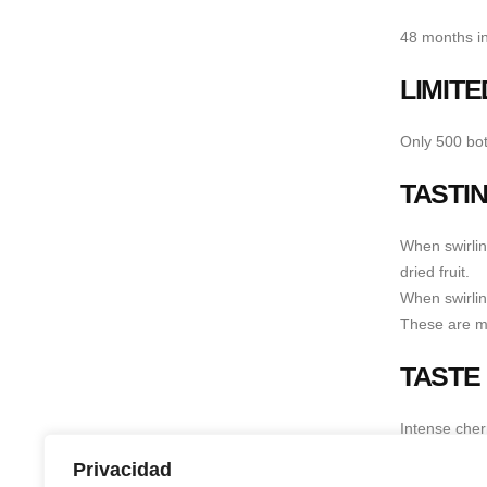
48 months in
LIMITE
Only 500 bot
TASTI
When swirling
dried fruit.
When swirling
These are mo
TASTE
Intense cherr
On the nose, 
Privacidad
well-integra