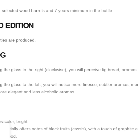
 selected wood barrels and 7 years minimum in the bottle.
D EDITION
tles are produced.
NG
 the glass to the right (clockwise), you will perceive fig bread, aromas 
 the glass to the left, you will notice more finesse, subtler aromas, mor
re elegant and less alcoholic aromas.
y color, bright.
it initially offers notes of black fruits (cassis), with a touch of graphi
ted wood.