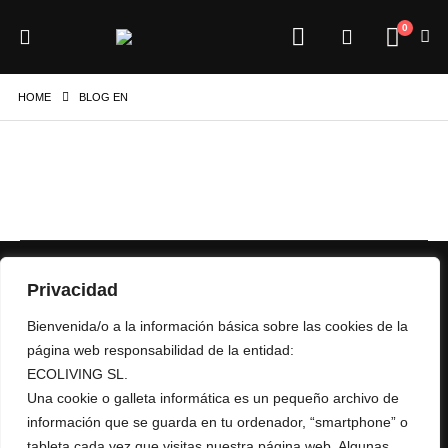
0
HOME
BLOG EN
Privacidad
Bienvenida/o a la información básica sobre las cookies de la
página web responsabilidad de la entidad:
ECOLIVING SL.
+ 34 967 16 04 64
Una cookie o galleta informática es un pequeño archivo de
AURUMRED@AURUMRED.COM
AURUMREDWINE@GMAIL.COM
información que se guarda en tu ordenador, “smartphone” o
tableta cada vez que visitas nuestra página web. Algunas