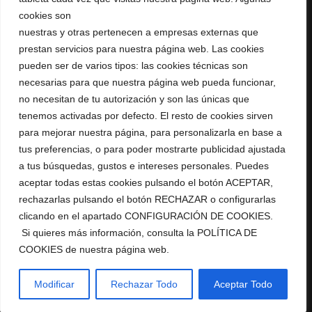
Legal
cookies son
nuestras y otras pertenecen a empresas externas que
Shop Conditions
prestan servicios para nuestra página web. Las cookies
Privacy
pueden ser de varios tipos: las cookies técnicas son
Cookies
Legal Advise
necesarias para que nuestra página web pueda funcionar,
RGPD
no necesitan de tu autorización y son las únicas que
tenemos activadas por defecto. El resto de cookies sirven
Shop
para mejorar nuestra página, para personalizarla en base a
tus preferencias, o para poder mostrarte publicidad ajustada
My Account
a tus búsquedas, gustos e intereses personales. Puedes
My Orders
aceptar todas estas cookies pulsando el botón ACEPTAR,
Shop
rechazarlas pulsando el botón RECHAZAR o configurarlas
clicando en el apartado CONFIGURACIÓN DE COOKIES.
Si quieres más información, consulta la POLÍTICA DE
COOKIES de nuestra página web.
© Copyright AurumRed. All Rights Reserved.
Modificar
Rechazar Todo
Aceptar Todo